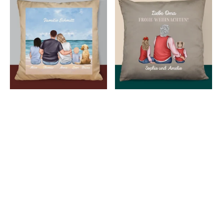
Avatar Creator: Familienporträt -
Avatar Creator: Frohe
Kissen
Weihnachten, Oma! - Kissen
€16,99
€13,49
€16,99
186 Meinungen
186 Meinungen
Sale